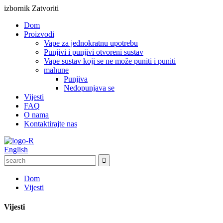
izbornik
Zatvoriti
Dom
Proizvodi
Vape za jednokratnu upotrebu
Punjivi i punjivi otvoreni sustav
Vape sustav koji se ne može puniti i puniti
mahune
Punjiva
Nedopunjava se
Vijesti
FAQ
O nama
Kontaktirajte nas
English
Dom
Vijesti
Vijesti