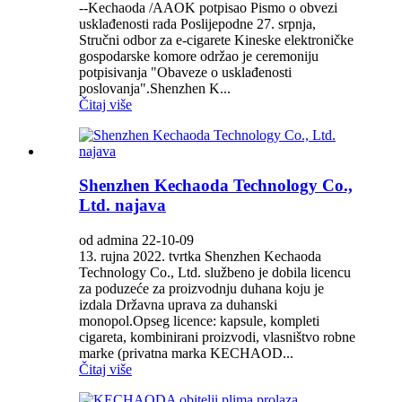
--Kechaoda /AAOK potpisao Pismo o obvezi
usklađenosti rada Poslijepodne 27. srpnja,
Stručni odbor za e-cigarete Kineske elektroničke
gospodarske komore održao je ceremoniju
potpisivanja "Obaveze o usklađenosti
poslovanja".Shenzhen K...
Čitaj više
Shenzhen Kechaoda Technology Co.,
Ltd. najava
od admina 22-10-09
13. rujna 2022. tvrtka Shenzhen Kechaoda
Technology Co., Ltd. službeno je dobila licencu
za poduzeće za proizvodnju duhana koju je
izdala Državna uprava za duhanski
monopol.Opseg licence: kapsule, kompleti
cigareta, kombinirani proizvodi, vlasništvo robne
marke (privatna marka KECHAOD...
Čitaj više