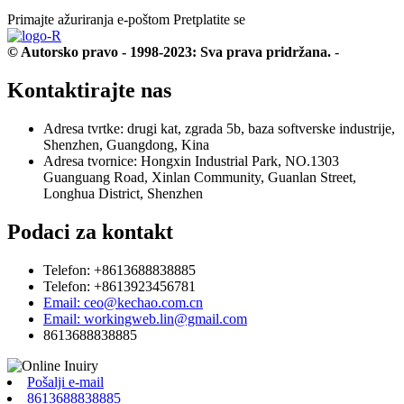
Primajte ažuriranja e-poštom
Pretplatite se
© Autorsko pravo - 1998-2023: Sva prava pridržana.
-
Kontaktirajte nas
Adresa tvrtke: drugi kat, zgrada 5b, baza softverske industrije,
Shenzhen, Guangdong, Kina
Adresa tvornice: Hongxin Industrial Park, NO.1303
Guanguang Road, Xinlan Community, Guanlan Street,
Longhua District, Shenzhen
Podaci za kontakt
Telefon: +8613688838885
Telefon: +8613923456781
Email: ceo@kechao.com.cn
Email: workingweb.lin@gmail.com
8613688838885
Pošalji e-mail
8613688838885