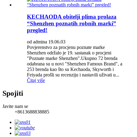
KECHAODA obitelji plima prolaza
“Shenzhen poznatih robnih marki”
pregled!
od admina 19.06.03
Povjerenstvo za procjenu poznate marke
Shenzhen održalo je 19. sastanak o procjeni
"Poznate marke Shenzhen".Ukupno 72 brenda
odabrana su u novi "Shenzhen Famous Brand", a
253 brenda kao što su Kechaoda, Skyworth i
Feiyada prošli su recenziju i nastavili uživati ​​u...
Čitaj više
Spojiti
Javite nam se
+8613688838885